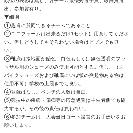
順位の表彰は無し、各チーム最優秀選手賞、敢闘賞選
出、参加賞有り。
▼細則
①趣旨に賛同できるチームであること
②ユニフォームは出来るだけ1セットは用意してくださ
い。但しどうしてもそろわない場合はビブスでも良
い。
③靴底は接地面が飴色、白色もしくは無色透明のフッ
トサル用のシューズのみ使用可能とする。但し、（ス
パイクシューズおよび靴底にいぼ状の突起物ある物は
使用不可）学校の上履きでも良い。
④登録はなし。ベンチの人数は自由。
⑤競技中の疾病・傷病等の応急処置は主催者側でも協
力するが、その後の責任は負わない。
➅参加チームは、大会当日コート設営のお手伝いをお
願いします。