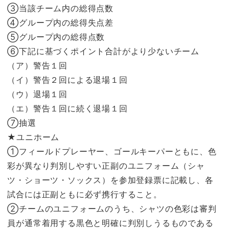
③当該チーム内の総得点数
④グループ内の総得失点差
⑤グループ内の総得点数
⑥下記に基づくポイント合計がより少ないチーム
（ア）警告１回
（イ）警告２回による退場１回
（ウ）退場１回
（エ）警告１回に続く退場１回
⑦抽選
★ユニホーム
①フィールドプレーヤー、ゴールキーパーともに、色
彩が異なり判別しやすい正副のユニフォーム（シャ
ツ・ショーツ・ソックス）を参加登録票に記載し、各
試合には正副ともに必ず携行すること。
②チームのユニフォームのうち、シャツの色彩は審判
員が通常着用する黒色と明確に判別しうるものである