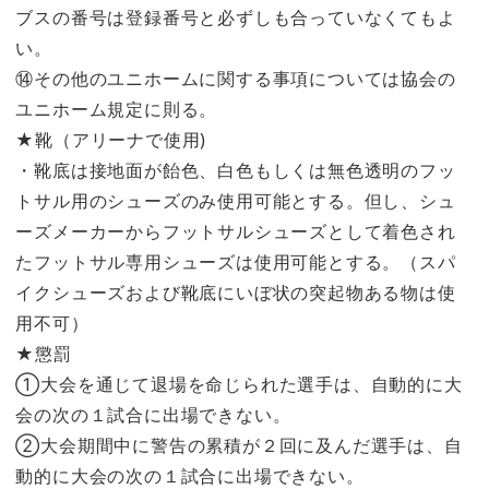
ブスの番号は登録番号と必ずしも合っていなくてもよ
い。
⑭その他のユニホームに関する事項については協会の
ユニホーム規定に則る。
★靴（アリーナで使用)
・靴底は接地面が飴色、白色もしくは無色透明のフッ
トサル用のシューズのみ使用可能とする。但し、シュ
ーズメーカーからフットサルシューズとして着色され
たフットサル専用シューズは使用可能とする。（スパ
イクシューズおよび靴底にいぼ状の突起物ある物は使
用不可）
★懲罰
①大会を通じて退場を命じられた選手は、自動的に大
会の次の１試合に出場できない。
②大会期間中に警告の累積が２回に及んだ選手は、自
動的に大会の次の１試合に出場できない。