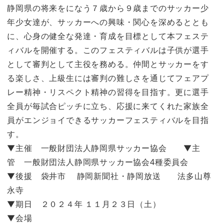
静岡県の将来をになう７歳から９歳までのサッカー少
年少女達が、サッカーへの興味・関心を深めるととも
に、心身の健全な発達・育成を目標として本フェステ
ィバルを開催する。このフェスティバルは子供が選手
として審判として主役を務める。仲間とサッカーをす
る楽しさ、上級生には審判の難しさを通じてフェアプ
レー精神・リスペクト精神の習得を目指す。更に選手
全員が毎試合ピッチに立ち、応援に来てくれた家族全
員がエンジョイできるサッカーフェスティバルを目指
す。
▼主催 一般財団法人静岡県サッカー協会 ▼主
管 一般財団法人静岡県サッカー協会4種委員会
▼後援 袋井市 静岡新聞社・静岡放送 法多山尊
永寺
▼期日 ２０２４年 １１月２３日（土）
▼会場