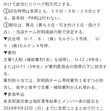
分けて総当たりリーグ戦方式とする。
②試合時間は各部とも、１０分－３分－１０分とす
る。延長戦・PK戦は行わない。
③順位は、勝点（勝ち３点・引き分け１点・負け０
点）・当該チーム対戦成績の順で決定する。
▼試合球
U-７．８：（株）モルテン３号球。 U-
９：(株)モルテン４号球。
▼審判
主審1人制（補助審判1名）を採用し、U-12（6年生）
またはU-11（5年生）が審判委員会の指導の下に担当す
る。
審判割り当ては、対戦両チーム帯同審判１名ずつが担
当し、前半と後半で主審・補助審判が入れ替わる。
▼参加申込
各支部責任者は地区選考結果とメンバー表の提出を
2024年9月22日（日）までに支部ごとまとめて行うこ