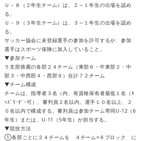
Ｕ－８（２年生チーム）は、２～１年生の出場を認め
る。
Ｕ－９（３年生チーム）は、３～１年生の出場を認め
る。
サッカー協会に未登録選手の参加を許可するが、参加
選手はスポーツ保険に加入していること。
▼参加チーム
５支部推薦の各部２４チーム（東部６・中東部２・中
部３・中西部４・西部９）合計７２チーム
▼チーム構成
チームは、指導者３名（内、有資格保有者最低１名（ｷ
ｯｽﾞﾘｰﾀﾞｰ可）、審判員２名以内、選手１０名以上、２
０名以内で構成する。審判員は参加チーム帯同U-12（6
年生）または、U-11（5年生）が担当する。
▼競技方法
①各部ごとに２４チームを ４チーム×６ブロック に